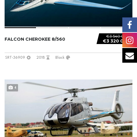
€3 540 000
FALCON CHEROKEE 8/560
€3 320 000
SRT-36909
2018
Black
4