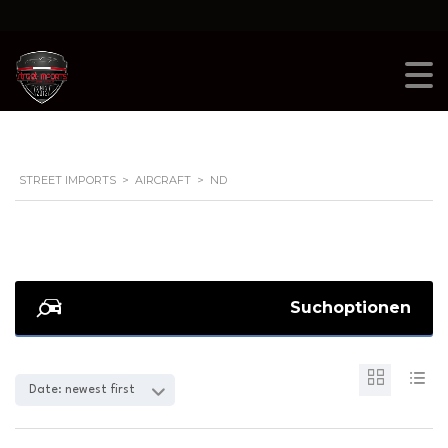
STREET IMPORTS
>
AIRCRAFT
>
ND
Suchoptionen
Date: newest first