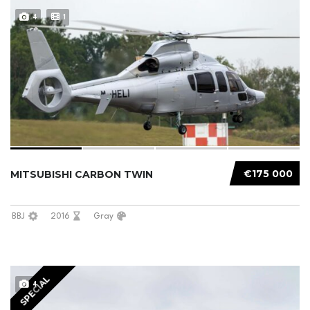
4
1
€175 000
MITSUBISHI CARBON TWIN
BBJ
2016
Gray
SPECIAL
4